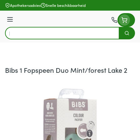
Ga naar de inhoud
Apothekersadvies
Snelle beschikbaarheid
Menu
Zoek
Product, merk, categorie...
Bibs 1 Fopspeen Duo Mint/forest Lake 2