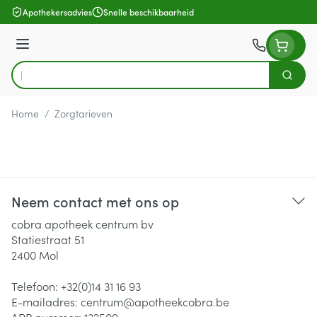
Ga naar de inhoud
Apothekersadvies
Snelle beschikbaarheid
Menu
Zoek
Product, merk, categorie...
Home
/
Zorgtarieven
Neem contact met ons op
cobra apotheek centrum bv
Statiestraat 51
2400
Mol
Telefoon:
+32(0)14 31 16 93
E-mailadres:
centrum@
apotheekcobra.be